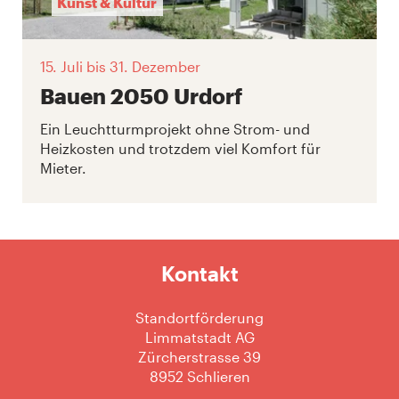
Kunst & Kultur
15. Juli
bis 31. Dezember
Bauen 2050 Urdorf
Ein Leuchtturmprojekt ohne Strom- und
Heizkosten und trotzdem viel Komfort für
Mieter.
Kontakt
Standortförderung
Limmatstadt AG
Zürcherstrasse 39
8952 Schlieren