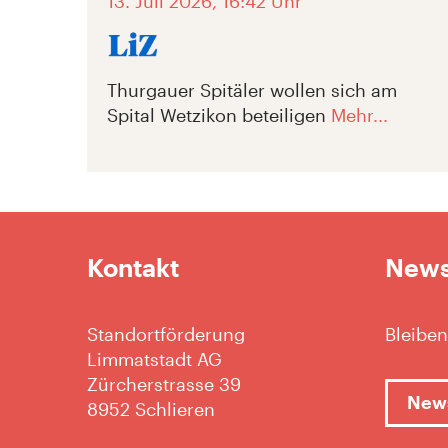
13. Juli 2026, 16:42 Uhr
Thurgauer Spitäler wollen sich am
Spital Wetzikon beteiligen
Mehr...
Kontakt
News
Standortförderung
Bleiben
Limmatstadt AG
Zürcherstrasse 39
News
8952 Schlieren