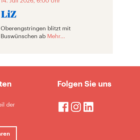
14. Juli 2026, 6:00 Uhr
Oberengstringen blitzt mit
Buswünschen ab
Mehr...
ten
Folgen Sie uns
il der
hren