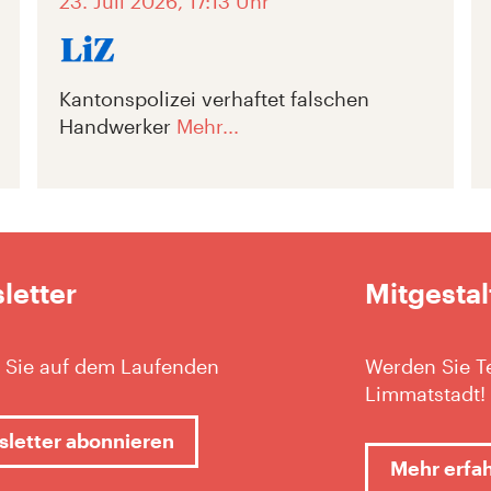
23. Juli 2026, 17:13 Uhr
Kantonspolizei verhaftet falschen
Handwerker
Mehr...
letter
Mitgestal
 Sie auf dem Laufenden
Werden Sie Te
Limmatstadt!
letter abonnieren
Mehr erfa