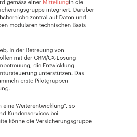
ird gemäss einer
Mitteilung
in die
icherungsgruppe integriert. Darüber
ebsbereiche zentral auf Daten und
lben modularen technischen Basis
eb, in der Betreuung von
sollen mit der CRM/CX-Lösung
enbetreuung, die Entwicklung
tursteuerung unterstützen. Das
 sammeln erste Pilotgruppen
sung.
n eine Weiterentwicklung”, so
und Kundenservices bei
uite könne die Versicherungsgruppe