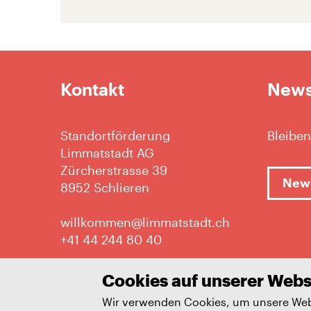
Kontakt
News
Standortförderung
Bleiben
Limmatstadt AG
Zürcherstrasse 39
News
8952 Schlieren
willkommen@limmatstadt.ch
+41 44 244 80 40
Cookies auf unserer Webs
Wir verwenden Cookies, um unsere Webs