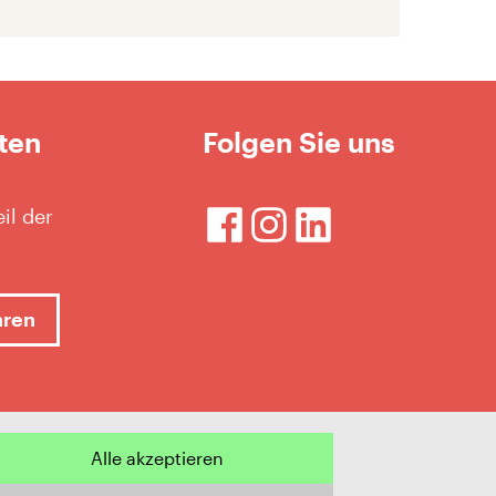
ten
Folgen Sie uns
il der
hren
Alle akzeptieren