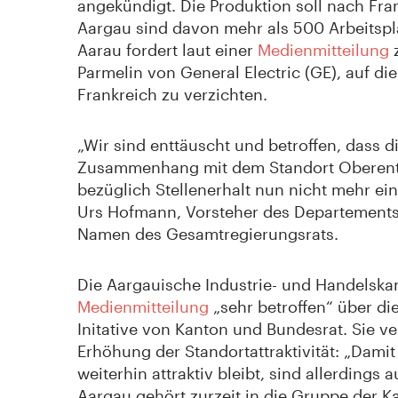
angekündigt. Die Produktion soll nach Fra
Aargau sind davon mehr als 500 Arbeitsplä
Aarau fordert laut einer
Medienmitteilung
z
Parmelin von General Electric (GE), auf d
Frankreich zu verzichten.
„Wir sind enttäuscht und betroffen, dass 
Zusammenhang mit dem Standort Oberent
bezüglich Stellenerhalt nun nicht mehr einh
Urs Hofmann, Vorsteher des Departements 
Namen des Gesamtregierungsrats.
Die Aargauische Industrie- und Handelsk
Medienmitteilung
„sehr betroffen“ über di
Initative von Kanton und Bundesrat. Sie ve
Erhöhung der Standortattraktivität: „Dam
weiterhin attraktiv bleibt, sind allerdings
Aargau gehört zurzeit in die Gruppe der 