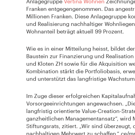
Anlagegruppe
Vertina Wohnen
Zeichnunge
Franken entgegengenommen. Das angestre
Millionen Franken. Diese Anlagegruppe kon
und Realisierung nachhaltiger Wohnliegens
Wohnanteil beträgt aktuell 99 Prozent.
Wie es in einer Mitteilung heisst, bildet d
Baustein zur Finanzierung und Realisatio
und Kloten ZH sowie für die Akquisition we
Kombination stärkt die Portfoliobasis, erwe
und unterstützt das langfristige Wachstum 
Im Zuge dieser erfolgreichen Kapitalaufna
Vorsorgeeinrichtungen angewachsen. „Die
langfristig orientierte Value-Creation-Stra
ganzheitlichen Managementansatz“, wird M
Stiftungsrats, zitiert. „Wir sind überzeugt,
nachhaltigen Mehrwert zu schaffen.“ ce/