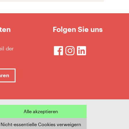
ten
Folgen Sie uns
il der
hren
Alle akzeptieren
© 2026 Limmatstadt AG
Nicht-essentielle Cookies verweigern