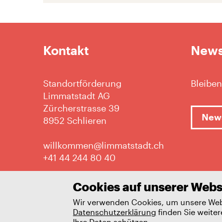
Kontakt
News
Standortförderung
Bleiben
Limmatstadt AG
Zürcherstrasse 39
News
8952 Schlieren
willkommen@limmatstadt.ch
+41 44 244 80 40
Cookies auf unserer Webs
Wir verwenden Cookies, um unsere Webs
Impressum
Datenschutz
Datenschutzerklärung
finden Sie weiter
Ihre Daten schützen.