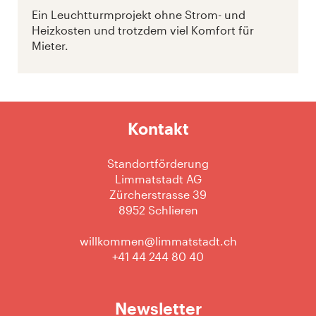
Ein Leuchtturmprojekt ohne Strom- und
Heizkosten und trotzdem viel Komfort für
Mieter.
Kontakt
Standortförderung
Limmatstadt AG
Zürcherstrasse 39
8952 Schlieren
willkommen@limmatstadt.ch
+41 44 244 80 40
Newsletter