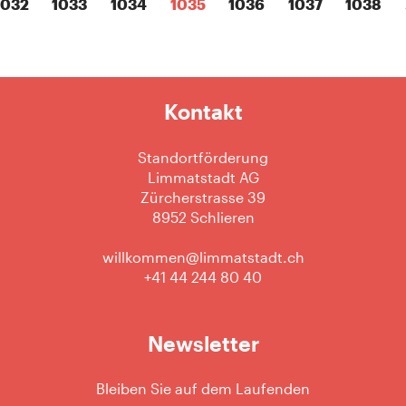
1032
1033
1034
1035
1036
1037
1038
Kontakt
Standortförderung
Limmatstadt AG
Zürcherstrasse 39
8952 Schlieren
willkommen@limmatstadt.ch
+41 44 244 80 40
Newsletter
Bleiben Sie auf dem Laufenden